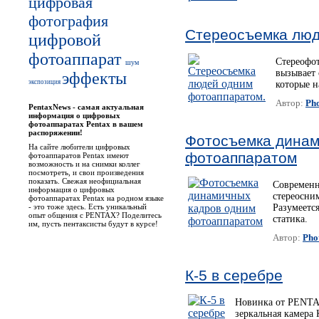
цифровая
фотография
Стереосъемка люд
цифровой
фотоаппарат
Стереофо
шум
вызывает 
эффекты
экспозиция
которые н
Автор:
Pho
PentaxNews - cамая актуальная
информация о цифровых
фотоаппаратах Pentax в вашем
распоряжении!
Фотосъемка динам
На сайте любители цифровых
фотоаппаратом
фотоаппаратов Pentax имеют
возможность и на снимки коллег
посмотреть, и свои произведения
показать. Свежая неофициальная
Современн
информация о цифровых
стереосни
фотоаппаратах Pentax на родном языке
- это тоже здесь. Есть уникальный
Разумеется
опыт общения с PENTAX? Поделитесь
статика.
им, пусть пентаксисты будут в курсе!
Автор:
Pho
К-5 в серебре
Новинка от PENTA
зеркальная камера 