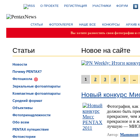
О ПРОЕКТЕ
РЕГИСТРАЦИЯ
УЧАСТНИКИ
ФОРУМ
СТАТЬИ
ФОТОГАЛЕРЕЯ
НАШЕ ВСЕ
КОНКУРСЫ
АРХИВ 
Вы хотите разместить свои фотографии и с
Статьи
Новое на сайте
Новости
Почему PENTAX?
Фотошкола
1
2
3
4
5
...
Зеркальные фотоаппараты
Новый конкурс Ми
Компактные фотоаппараты
Средний формат
Фотография, как 
Объективы
должно быть пре
Фотопринадлежности
прекраснее, чем
прекрасное и в ж
Обо всем
лучшую — МИСС
PENTAX путешествие
Автор:
Mammont
Фотоистории