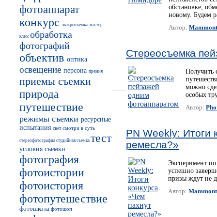
фотоаппарат
обстановке, обм
новому. Будем р
конкурс
макросъемка
мастер-
Автор:
Mammon
обработка
класс
фотографий
Стереосъемка пей
объектив
оптика
освещение
персона
Получить 
премия
приемы съемки
путешеств
можно сде
природа
особых тр
путешествие
Автор:
Pho
режимы съемки
ресурсные
испытания
смотри в суть
свет
PN Weekly: Итоги 
тест
стереофотография
студийная съемка
ремесла?»
условия съемки
фотография
Эксперимент по 
фотоистории
успешно заверш
призы ждут не д
фотоистория
Автор:
Mammont
фотопутешествие
фотошкола
фотошоп