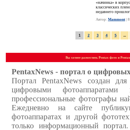
«начинка» в корпу
классических плен
недавнего прошлог
Автор:
Mammont
| 
1
2
3
4
5
...
Вы хотите разместить Pentax-фото и Penta
PentaxNews - портал о цифровы
Портал PentaxNews создан для 
цифровыми фотоаппаратами
профессиональные фотографы найд
Ежедневно на сайте публик
фотоаппаратах и другой фототех
только информационный портал