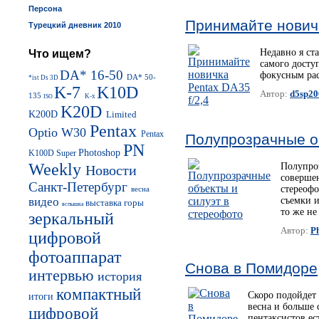
Персона
Принимайте новичк
Турецкий дневник 2010
Недавно я ста
Что ищем?
самого досту
DA* 16-50
фокусным рас
DA* 50-
*ist Ds
3D
K-7
K10D
Автор:
d5sp20
135
K-x
ISO
K20D
K200D
Limited
Pentax
Optio W30
Pentax
Полупрозрачные о
PN
Photoshop
K100D Super
Weekly
Полупроз
Новости
соверше
Санкт-Петербург
стереоф
весна
видео
съемки и
выставка
горы
вспышка
то же не
зеркальный
Автор:
P
цифровой
фотоаппарат
Снова в Помидоре
интервью
история
компактный
Скоро подойдет
итоги
весна и больше 
цифровой
пентаксистов ес