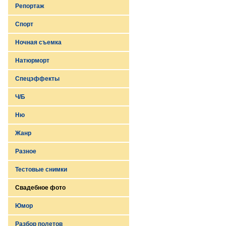
Репортаж
Спорт
Ночная съемка
Натюрморт
Спецэффекты
Ч/Б
Ню
Жанр
Разное
Тестовые снимки
Cвадебное фото
Юмор
Разбор полетов