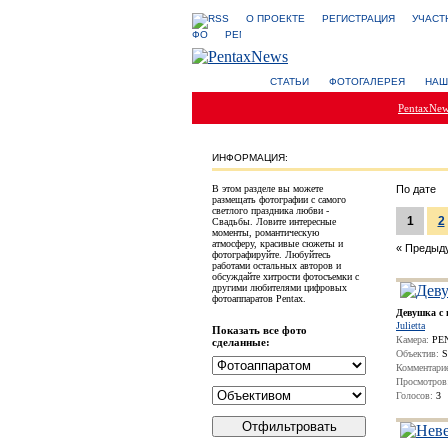
О ПРОЕКТЕ
РЕГИСТРАЦИЯ
УЧАСТ
СТАТЬИ
ФОТОГАЛЕРЕЯ
НАШ
PentaxNe
ИНФОРМАЦИЯ:
В этом разделе вы можете
По дате
размещать фотографии с самого
светлого праздника любви -
1
2
Свадьбы. Ловите интересные
моменты, романтическую
атмосферу, красивые сюжеты и
« Пред
фотографируйте. Любуйтесь
работами остальных авторов и
обсуждайте хитрости фотосъемки с
другими любителями цифровых
фотоаппаратов Pentax.
Девушка с
Julietta
Показать все фото
Камера:
PEN
сделанные:
Объектив:
S
Комментари
Просмотров
Голосов:
3