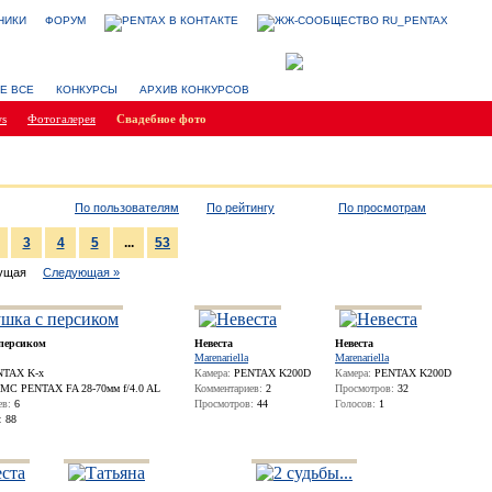
НИКИ
ФОРУМ
Е ВСЕ
КОНКУРСЫ
АРХИВ КОНКУРСОВ
ws
Фотогалерея
Cвадебное фото
По пользователям
По рейтингу
По просмотрам
3
4
5
...
53
ыдущая
Следующая »
 персиком
Невеста
Невеста
Marenariella
Marenariella
TAX K-x
Камера:
PENTAX K200D
Камера:
PENTAX K200D
MC PENTAX FA 28-70мм f/4.0 AL
Комментариев:
2
Просмотров:
32
ев:
6
Просмотров:
44
Голосов:
1
:
88