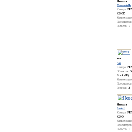
Невеста
Marenariella
Камера:
PE
K200D
Комментари
Просмотров
Голосов:
1
***
flax
Камера:
PEN
Объектив:
S
Black (IF)
Комментари
Просмотров
Голосов:
2
Невеста
Proksii
Камера:
PE
K20D
Комментари
Просмотров
Голосов:
1