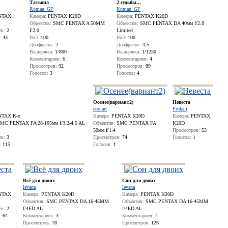
Татьяна
2 судьбы...
Roman_GF
Roman_GF
NTAX
Камера:
PENTAX K20D
Камера:
PENTAX K20D
Объектив:
SMC PENTAX A 50MM
Объектив:
SMC PENTAX DA 40мм f/2.8
ев:
2
F2.0
Limited
:
43
ISO:
100
ISO:
100
Диафрагма:
2
Диафрагма:
3,5
Выдержка:
1/800
Выдержка:
1/1250
Комментариев:
6
Комментариев:
4
Просмотров:
92
Просмотров:
89
Голосов:
3
Голосов:
4
Осенее(вариант2)
Невеста
coolart
Proksii
TAX K-x
Камера:
PENTAX K20D
Камера:
PENTAX
MC PENTAX FA 28-105мм f/3.2-4.5 AL
Объектив:
SMC PENTAX FA
K20D
50мм f/1.4
Просмотров:
53
ев:
3
Просмотров:
74
Голосов:
1
:
115
Голосов:
1
Всё для двоих
Сон для двоих
levana
levana
NTAX
Камера:
PENTAX K20D
Камера:
PENTAX K20D
Объектив:
SMC PENTAX DA 16-45MM
Объектив:
SMC PENTAX DA 16-45MM
ев:
2
f/4ED AL
f/4ED AL
:
64
Комментариев:
3
Комментариев:
4
Просмотров:
78
Просмотров:
126