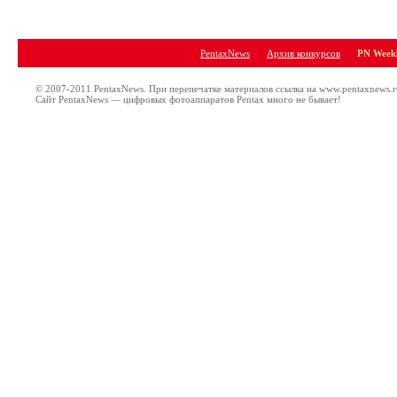
PentaxNews
Архив конкурсов
PN Weekl
© 2007-2011 PentaxNews. При перепечатке материалов ссылка на www.pentaxnews.r
Сайт PentaxNews — цифровых фотоаппаратов Pentax много не бывает!