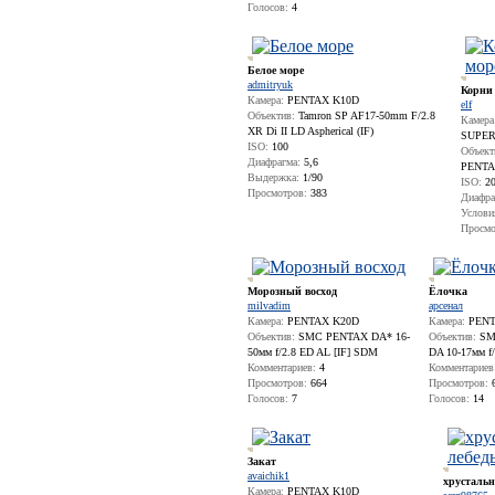
Голосов:
4
Белое море
admitryuk
Корни 
Камера:
PENTAX K10D
elf
Объектив:
Tamron SP AF17-50mm F/2.8
Камера
XR Di II LD Aspherical (IF)
SUPE
ISO:
100
Объект
Диафрагма:
5,6
PENTAX
Выдержка:
1/90
ISO:
20
Просмотров:
383
Диафра
Услови
Просмо
Морозный восход
Ёлочка
milvadim
арсенал
Камера:
PENTAX K20D
Камера:
PENT
Объектив:
SMC PENTAX DA* 16-
Объектив:
SMC
50мм f/2.8 ED AL [IF] SDM
DA 10-17мм f/
Комментариев:
4
Комментариев
Просмотров:
664
Просмотров:
6
Голосов:
7
Голосов:
14
Закат
avaichik1
хрустальн
Камера:
PENTAX K10D