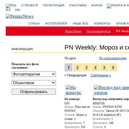
О ПРОЕКТЕ
РЕГИСТРАЦИЯ
УЧАСТНИКИ
ФОРУМ
СТАТЬИ
ФОТОГАЛЕРЕЯ
НАШЕ ВСЕ
КОНКУРСЫ
АРХИВ 
PentaxNews
Архив конкурсов
PN Weekl
PN Weekly: Мороз и 
ИНФОРМАЦИЯ:
По дате
По пользователям
Показать все фото
1
2
3
4
5
6
сделанные:
« Предыдущая
Следующая »
На конкурс
Восход над замерзшим озе
Lely
admitryuk
Камера:
Пока еще не
Камера:
PENTAX K10D
PENTAX
Объектив:
Tamron SP AF17-5
Условия:
Мороз и
Di II LD Aspherical (IF)
солнце :)
Комментариев:
1
Комментариев:
7
Просмотров:
540
Просмотров:
553
Голосов:
4