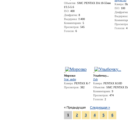
serg98765
Объектив:
SMC PENTAX DA 18-55мм
Камера:
По
f/3.5-5.6
ISO:
100
ISO:
400
Диафрагма
Диафрагма:
8
Выдержка:
Выдержка:
1\400
Комментар
Комментариев:
5
Просмотро
Просмотров:
545
Голосов:
4
Голосов:
6
Морозко
Улыбочку...
Star_andre
Zub
Камера:
PENTAX K-7
Камера:
PENTAX K10D
Просмотров:
382
Объектив:
SMC PENTAX DA 
Комментариев:
9
Просмотров:
474
Голосов:
2
« Предыдущая
Следующая »
1
2
3
4
5
6