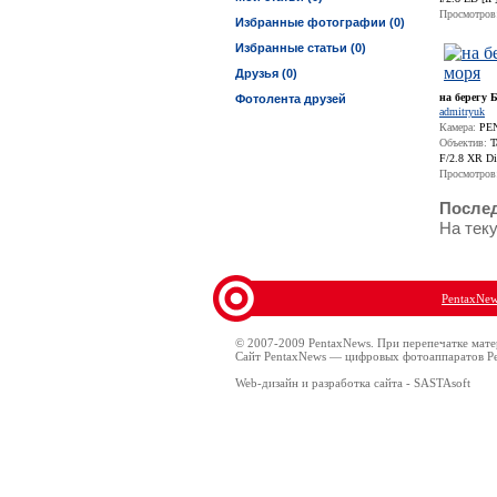
Просмотров
Избранные фотографии (0)
Избранные статьи (0)
Друзья (0)
на берегу 
Фотолента друзей
admitryuk
Камера:
PEN
Объектив:
T
F/2.8 XR Di 
Просмотров
Послед
На тек
PentaxNe
© 2007-2009 PentaxNews. При перепечатке мате
Сайт PentaxNews — цифровых фотоаппаратов Pe
Web-дизайн и разработка сайта - SASTAsoft