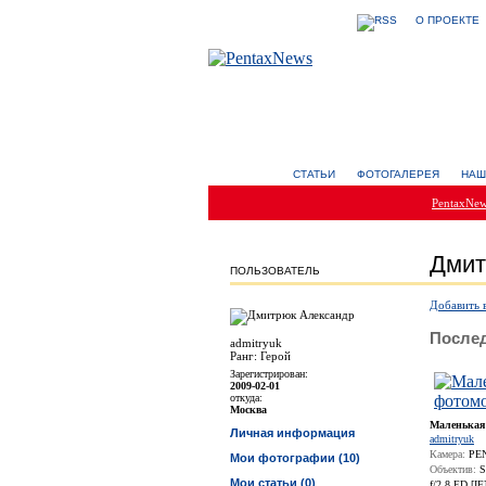
О ПРОЕКТЕ
СТАТЬИ
ФОТОГАЛЕРЕЯ
НАШ
PentaxNe
Дмит
ПОЛЬЗОВАТЕЛЬ
Добавить 
Послед
admitryuk
Ранг: Герой
Зарегистрирован:
2009-02-01
откуда:
Москва
Маленькая
Личная информация
admitryuk
Камера:
PEN
Мои фотографии (10)
Объектив:
S
Мои статьи (0)
f/2.8 ED [I