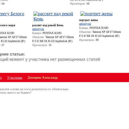
:
14
Просмотров:
16
портрет жены
admitryuk
Белого моря
рассвет над рекой Кемь
Камера:
PENTAX K10D
admitryuk
Объектив:
Tamron SP AF17-50mm
TAX K10D
Камера:
PENTAX K10D
F/2.8 XR Di II LD Aspherical (IF)
amron SP AF17-50mm
Объектив:
Tamron SP AF17-50mm
Просмотров:
39
II LD Aspherical (IF)
F/2.8 XR Di II LD Aspherical (IF)
:
17
Просмотров:
11
ние статьи:
ущий момент у участника нет размещенных статей
ws
Участники
Дмитрюк Александр
риалов ссылка на www.pentaxnews.ru обязательна
ntax много не бывает!