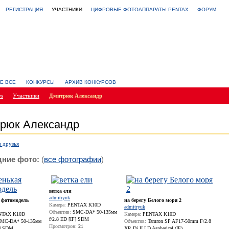
РЕГИСТРАЦИЯ
УЧАСТНИКИ
ЦИФРОВЫЕ ФОТОАППАРАТЫ PENTAX
ФОРУМ
Е ВСЕ
КОНКУРСЫ
АРХИВ КОНКУРСОВ
ws
Участники
Дмитрюк Александр
рюк Александр
в друзья
ние фото:
(
все фотографии
)
ветка ели
admitryuk
 фотомодель
на берегу Белого моря 2
Камера:
PENTAX K10D
admitryuk
Объектив:
SMC-DA* 50-135мм
TAX K10D
Камера:
PENTAX K10D
f/2.8 ED [IF] SDM
MC-DA* 50-135мм
Объектив:
Tamron SP AF17-50mm F/2.8
Просмотров:
21
F] SDM
XR Di II LD Aspherical (IF)