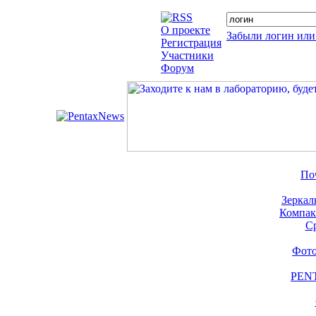
О проекте
Забыли логин или
Регистрация
Участники
Форум
По
Зеркал
Компак
С
Фото
PENT