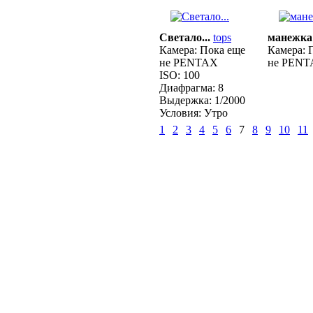
Светало...
tops
манежка
Камера:
Пока еще
Камера:
П
не PENTAX
не PEN
ISO:
100
Диафрагма:
8
Выдержка:
1/2000
Условия:
Утро
1
2
3
4
5
6
7
8
9
10
11