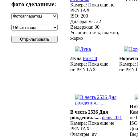
фото сделанные:
Камера:
Пока еще не
PENTAX
ISO:
200
Диафрагма:
22
Выдержка:
30
Условия:
ночь, влажно,
жарко
Луна
Frost-II
Норвег
Камера:
Пока еще
Камера:
не PENTAX
не PEN
Изб
В честь 2536 Дня
Кам
рождения.......
denis_021
не
Камера:
Пока еще не
ISO
PENTAX
Диа
Фильтры:
uv
Выд