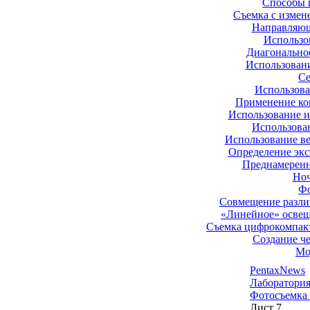
Способы 
Съемка с измен
Направляющ
Использо
Диагонально
Использован
Се
Использова
Применение ко
Использование и
Использован
Использование ве
Определение экс
Преднамеренн
Ноч
Фо
Совмещение разли
«Линейное» освещ
Съемка цифрокомпакт
Создание ч
Мо
PentaxNews
Лаборатори
Фотосъемка
Лист 7