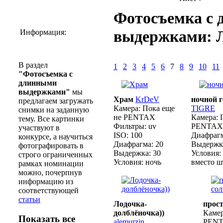
Фотосъемка с
выдержками: Л
Информация:
В раздел
1
2
3
4
5
6
7
8
9
10
11
"Фотосъемка с
длинными
выдержками"
мы
Храм
KrDeV
ночной г
предлагаем загружать
Камера:
Пока еще
TIGRE
снимки на заданную
не PENTAX
Камера:
П
тему. Все картинки
Фильтры:
uv
PENTAX
участвуют в
ISO:
100
Диафрагм
конкурсе, а научиться
Диафрагма:
20
Выдержк
фотографировать в
Выдержка:
30
Условия:
строго ограниченных
Условия:
ночь
вместо ш
рамках номинации
можно, почерпнув
информацию из
соответствующей
статьи
Лодочка-
прост
долблёночка))
Камер
Показать все
alemurzin
PEN