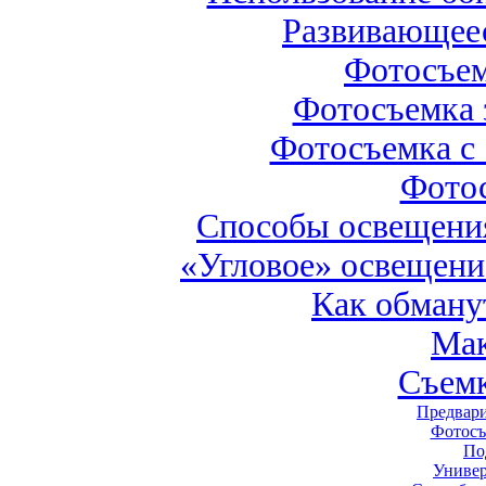
Развивающеес
Фотосъем
Фотосъемка з
Фотосъемка с
Фото
Способы освещения
«Угловое» освещени
Как обману
Мак
Съемк
Предвари
Фотосъ
По
Универ