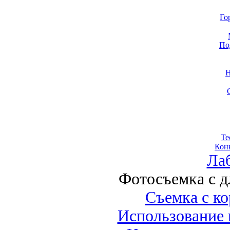
Го
По
Н
Те
Кон
Ла
Фотосъемка с 
Съемка с к
Использование 