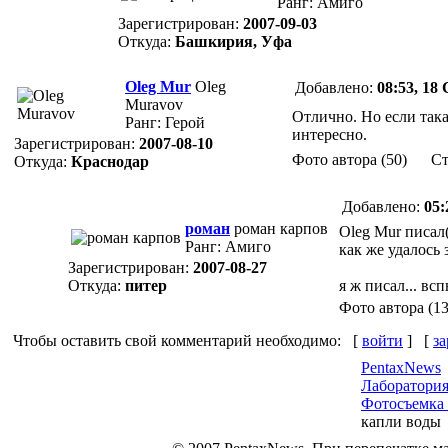
Ранг: Амиго
Зарегистрирован:
2007-09-03
Откуда:
Башкирия, Уфа
Oleg Mur
Oleg
Добавлено:
08:53, 18
Muravov
Отлично. Но если така
Ранг: Герой
интересно.
Зарегистрирован:
2007-08-10
Фото автора (50) Cт
Откуда:
Краснодар
Добавлено:
05:
роман
роман карпов
Oleg Mur писал(
Ранг: Амиго
как же удалось
Зарегистрирован:
2007-08-27
Откуда:
питер
я ж писал... вс
Фото автора (
Чтобы оставить свой комментарий необходимо:
[
войти
]
[
за
PentaxNews
Лаборатори
Фотосъемка
капли воды