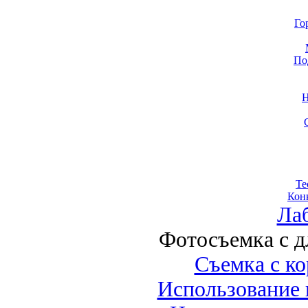
Го
По
Н
Те
Кон
Ла
Фотосъемка с 
Съемка с к
Использование 