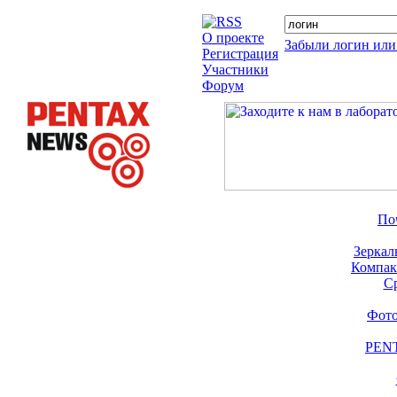
О проекте
Забыли логин или
Регистрация
Участники
Форум
По
Зеркал
Компак
С
Фото
PENT