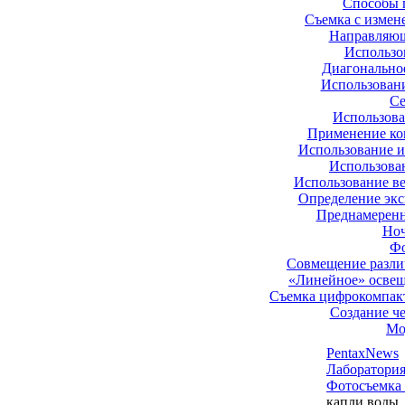
Способы 
Съемка с измен
Направляющ
Использо
Диагонально
Использован
Се
Использова
Применение ко
Использование и
Использован
Использование ве
Определение экс
Преднамеренн
Ноч
Фо
Совмещение разли
«Линейное» освещ
Съемка цифрокомпакт
Создание ч
Мо
PentaxNews
Лаборатори
Фотосъемка
капли воды