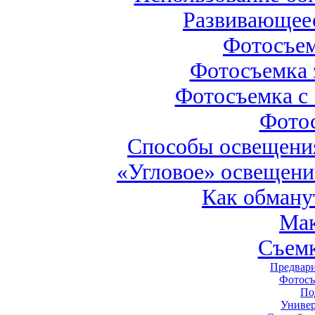
Развивающеес
Фотосъем
Фотосъемка з
Фотосъемка с
Фото
Способы освещения
«Угловое» освещени
Как обману
Мак
Съемк
Предвари
Фотосъ
По
Универ