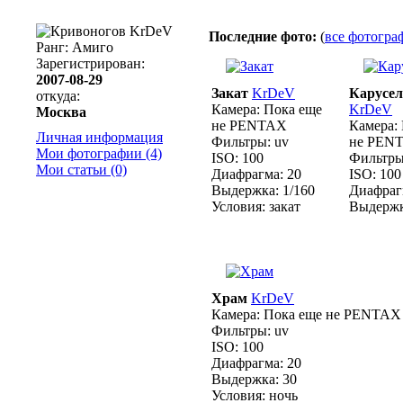
KrDeV
Последние фото:
(
все фотогра
Ранг: Амиго
Зарегистрирован:
2007-08-29
Закат
KrDeV
Карусе
откуда:
Камера:
Пока еще
KrDeV
Москва
не PENTAX
Камера:
Личная информация
Фильтры:
uv
не PEN
Мои фотографии (4)
ISO:
100
Фильтры
Мои статьи (0)
Диафрагма:
20
ISO:
100
Выдержка:
1/160
Диафраг
Условия:
закат
Выдержк
Храм
KrDeV
Камера:
Пока еще не PENTAX
Фильтры:
uv
ISO:
100
Диафрагма:
20
Выдержка:
30
Условия:
ночь