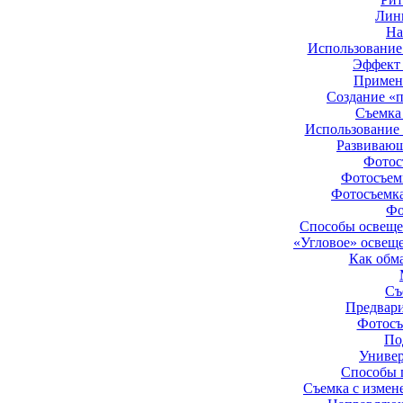
Лин
На
Использование
Эффект
Примене
Создание «
Съемка
Использование 
Развивающ
Фотос
Фотосъемк
Фотосъемка
Фо
Способы освеще
«Угловое» освещ
Как обм
Съ
Предвари
Фотосъ
По
Универ
Способы 
Съемка с измен