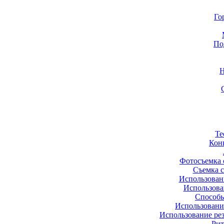
Го
По
Н
Те
Кон
Фотосъемка
Съемка с
Использован
Использова
Способы
Использовани
Использование ре
Рит