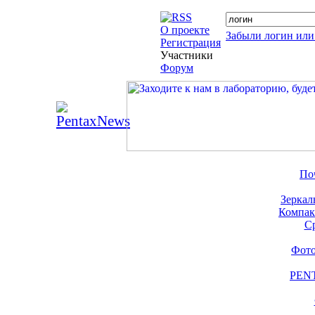
О проекте
Забыли логин или
Регистрация
Участники
Форум
По
Зеркал
Компак
С
Фото
PENT