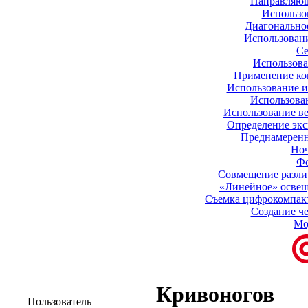
Направляющ
Использо
Диагонально
Использован
Се
Использова
Применение ко
Использование и
Использован
Использование ве
Определение экс
Преднамеренн
Ноч
Фо
Совмещение разли
«Линейное» освещ
Съемка цифрокомпакт
Создание ч
Мо
Кривоногов
Пользователь