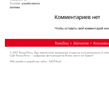
Условия:
клумба вместо
штатива
Комментариев нет
Чтобы оставить свой комментарий н
PentaxNews
Лаборатория
Фотосъемка 
© 2007 PentaxNews. При перепечатке материалов ссылка на www.pentaxnews.ru обя
Сайт PentaxNews — цифровых фотоаппаратов Pentax много не бывает!
Web-дизайн и разработка сайта - SASTAsoft