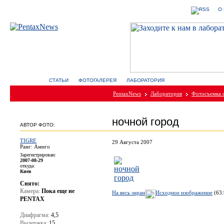
О
СТАТЬИ
ФОТОГАЛЕРЕЯ
ЛАБОРАТОРИЯ
PentaxNews
Лаборатория
Фотосъемка 
ночной город
АВТОР ФОТО:
TIGRE
29 Августа 2007
Ранг: Амиго
Зарегистрирован:
2007-08-29
откуда:
Киев
Снято:
Камера:
Пока еще не
На весь экран
Исходное изображение
(63.
PENTAX
Диафрагма:
4,5
Выдержка:
15