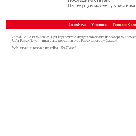
На текущий момент у участника
PentaxNews
Участники
Геннадий Слез
© 2007-2008 PentaxNews. При перепечатке материалов ссылка на www.pentaxnews.r
Сайт PentaxNews — цифровых фотоаппаратов Pentax много не бывает!
Web-дизайн и разработка сайта - SASTAsoft