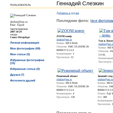
Геннадий Слезкин
ПОЛЬЗОВАТЕЛЬ
Добавить в друзья
Последние фото:
(
все фотогр
slezkin@nm.ru
Ранг: Герой
Зарегистрирован:
2007-10-29
откуда:
ZOOM ковер
Санкт-Петербург
slezkin@nm.ru
Там в Лукомо
Личная информация
Камера:
MZ-6 Body
slezkin@nm.r
Объектив:
SMC FA ZOOM 28-
Камера:
MZ-6
Мои фотографии (69)
80MM F/3.5-5.6
Объектив:
SMC
Комментариев:
5
Мои статьи (0)
5.6 AL
Просмотров:
52
Комментариев
Избранные фотографии
Просмотров:
(15)
Избранные статьи (0)
Друзья (7)
Режимный объект
Зимний след.
slezkin@nm.ru
slezkin@nm.ru
Фотолента друзей
Камера:
MZ-6 Body
Камера:
MZ-6
Объектив:
SMC FA ZOOM 28-
Объектив:
SMC
80MM F/3.5-5.6
80MM F/3.5-5
Комментариев:
4
Плёнка:
Fuji S
Просмотров:
128
ISO:
400
Комментариев
Просмотров:
1
Последние статьи: