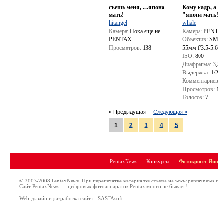
съешь меня, ....япона-
Кому кадр, а
мать!
"япона мать
hitangel
whale
Камера:
Пока еще не
Камера:
PENT
PENTAX
Объектив:
SMC
Просмотров:
138
55мм f/3.5-5.6
ISO:
800
Диафрагма:
3,
Выдержка:
1/2
Комментариев
Просмотров:
1
Голосов:
7
« Предыдущая
Следующая »
1
2
3
4
5
PentaxNews
Конкурсы
Фотокросс: Япо
© 2007-2008 PentaxNews. При перепечатке материалов ссылка на www.pentaxnews.r
Сайт PentaxNews — цифровых фотоаппаратов Pentax много не бывает!
Web-дизайн и разработка сайта - SASTAsoft