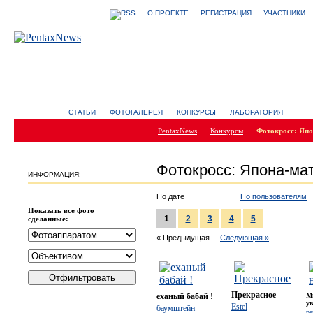
О ПРОЕКТЕ
РЕГИСТРАЦИЯ
УЧАСТНИКИ
СТАТЬИ
ФОТОГАЛЕРЕЯ
КОНКУРСЫ
ЛАБОРАТОРИЯ
PentaxNews
Конкурсы
Фотокросс: Япо
Фотокросс: Япона-мат
ИНФОРМАЦИЯ:
По дате
По пользователям
Показать все фото
1
2
3
4
5
сделанные:
« Предыдущая
Следующая »
Прекрасное
еханый бабай !
Мн
у
Estel
баумштейн
pa