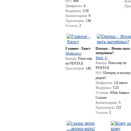
ISO:
400
Ком
Диафрагма:
4
Про
Выдержка:
1/20
Комментариев:
9
Просмотров:
136
Голосов:
2
Главное - Хвост
Daruna: - Япона мать
матрёшки?
Madhourse
Mark_G
Камера:
Пока еще
Камера:
Пока еще не
не PENTAX
PENTAX
Просмотров:
140
ISO:
Поверну и положу
рядом!
Диафрагма:
2,8 macro
Выдержка:
1\25
Условия:
White balance :
Custom
Комментариев:
5
Просмотров:
122
Голосов:
2