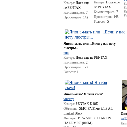
Камера:
Пока еще
Камера:
Пока еще
Ка
не PENTAX
не PENTAX
Ко
Комментариев:
7
Пр
Комментариев:
7
Го
Просмотров:
143
Просмотров:
142
Голосов:
5
Япона-мать или ...Если у вас нету
люстры...
tutti
Камера:
Пока еще не PENTAX
Комментариев:
2
Просмотров:
122
Голосов:
1
Япона-мать! Я тебя съем!
vmazny
Камера:
PENTAX K10D
Объектив:
SMC-FA 31мм f/1.8 AL
Limited Black
Опя
Фильтры:
B+W 58ES CLEAR UV
saff
HAZE MRC (010M)
Кам