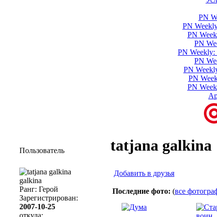
PN We
PN Weekly
PN Week
PN Wee
PN Weekly
PN Wee
PN Weekly
PN Week
PN Weekl
Ар
tatjana galkina
Пользователь
Добавить в друзья
galkina
Ранг: Герой
Последние фото:
(
все фотогра
Зарегистрирован:
2007-10-25
откуда: