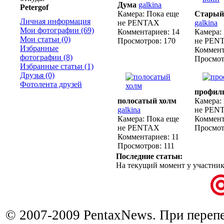
Дума
galkina
Petergof
Камера:
Пока еще
Старый
Личная информация
не PENTAX
galkina
Мои фотографии (69)
Комментариев:
14
Камера:
Мои статьи (0)
Просмотров:
170
не PEN
Избранные
Коммент
фотографии (8)
Просмот
Избранные статьи (1)
Друзья (0)
Фотолента друзей
профил
полосатый холм
Камера:
galkina
не PEN
Камера:
Пока еще
Коммент
не PENTAX
Просмот
Комментариев:
11
Просмотров:
111
Последние статьи:
На текущий момент у участник
© 2007-2009 PentaxNews. При перепе