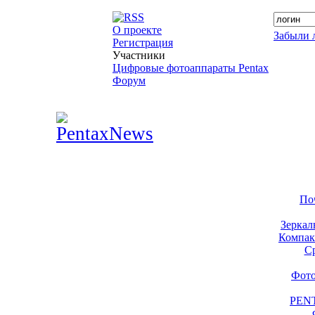
О проекте
Забыли 
Регистрация
Участники
Цифровые фотоаппараты Pentax
Форум
По
Зеркал
Компак
С
Фото
PENT