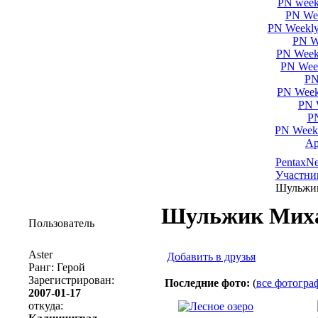
PN week
PN Wee
PN Weekly
PN W
PN Week
PN Wee
PN
PN Week
PN 
PN
PN Week
Ар
PentaxN
Участни
Шульжик
Шульжик Миха
Пользователь
Aster
Добавить в друзья
Ранг: Герой
Зарегистрирован:
Последние фото:
(
все фотогра
2007-01-17
откуда: