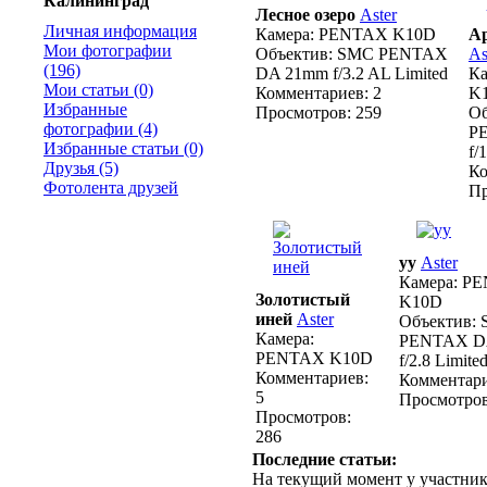
Калининград
Лесное озеро
Aster
Личная информация
Камера:
PENTAX K10D
Ар
Мои фотографии
Объектив:
SMC PENTAX
As
(196)
DA 21mm f/3.2 AL Limited
Ка
Мои статьи (0)
Комментариев:
2
K
Избранные
Просмотров:
259
Об
фотографии (4)
P
Избранные статьи (0)
f/
Друзья (5)
Ко
Фотолента друзей
Пр
уу
Aster
Камера:
PE
Золотистый
K10D
иней
Aster
Объектив:
Камера:
PENTAX D
PENTAX K10D
f/2.8 Limite
Комментариев:
Комментари
5
Просмотров
Просмотров:
286
Последние статьи:
На текущий момент у участник