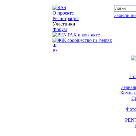
О проекте
Забыли ло
Регистрация
Участники
Форум
По
Зеркал
Компак
С
Фото
PENT