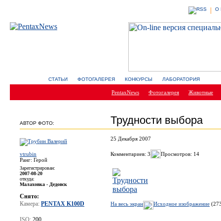
О
СТАТЬИ
ФОТОГАЛЕРЕЯ
КОНКУРСЫ
ЛАБОРАТОРИЯ
PentaxNews
Фотогалерея
Животные
Трудности выбора
АВТОР ФОТО:
25 Декабря 2007
vtrubin
Комментариев: 3
Просмотров: 14
Ранг: Герой
Зарегистрирован:
2007-08-20
откуда:
Малаховка - Дедовск
Снято:
Камера:
PENTAX K100D
На весь экран
Исходное изображение
(273
ISO:
200