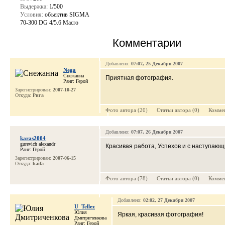
Выдержка:
1/500
Условия:
объектив SIGMA
70-300 DG 4/5.6 Macro
Комментарии
Добавлено:
07:07, 25 Декабря 2007
Nega
Снежанна
Приятная фотография.
Ранг: Герой
Зарегистрирован:
2007-10-27
Откуда:
Рига
Фото автора (20) Cтатьи автора (0) Коммен
Добавлено:
07:07, 26 Декабря 2007
karas2004
gurevich alexandr
Красивая работа, Успехов и с наступающ
Ранг: Герой
Зарегистрирован:
2007-06-15
Откуда:
haifa
Фото автора (78) Cтатьи автора (0) Коммен
Добавлено:
02:02, 27 Декабря 2007
U_Tellez
Юлия
Яркая, красивая фотография!
Дмитриченкова
Ранг: Герой