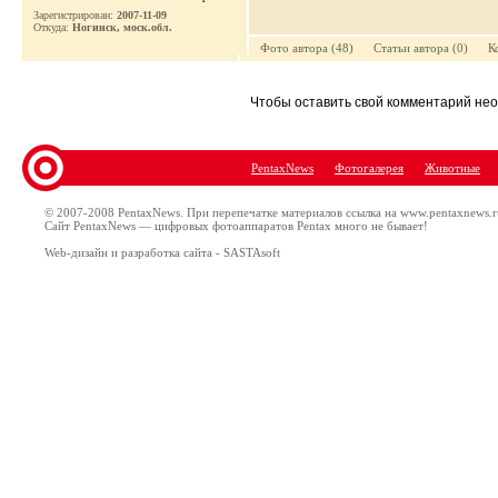
Зарегистрирован:
2007-11-09
Откуда:
Ногинск, моск.обл.
Фото автора (48) Cтатьи автора (0) Ко
Чтобы оставить свой комментарий н
PentaxNews
Фотогалерея
Животные
© 2007-2008 PentaxNews. При перепечатке материалов ссылка на www.pentaxnews.r
Сайт PentaxNews — цифровых фотоаппаратов Pentax много не бывает!
Web-дизайн и разработка сайта - SASTAsoft