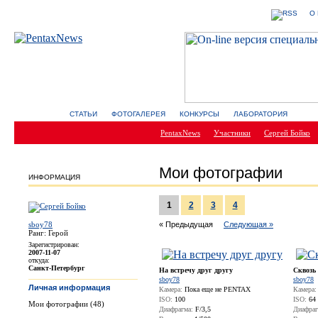
О
СТАТЬИ
ФОТОГАЛЕРЕЯ
КОНКУРСЫ
ЛАБОРАТОРИЯ
PentaxNews
Участники
Сергей Бойко
Мои фотографии
ИНФОРМАЦИЯ
1
2
3
4
sboy78
« Предыдущая
Следующая »
Ранг: Герой
Зарегистрирован:
2007-11-07
откуда:
Санкт-Петербург
На встречу друг другу
Сквозь
sboy78
sboy78
Личная информация
Камера:
Пока еще не PENTAX
Камера:
ISO:
100
ISO:
64
Мои фотографии (48)
Диафрагма:
F/3,5
Диафраг