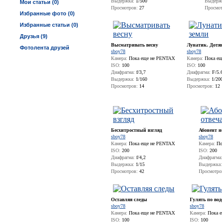
Выдержка:
1/500
Выдерж
Мои статьи (0)
Просмотров:
27
Просмот
Избранные фото (0)
Избранные статьи (0)
Друзья (9)
Высматривать весну
Лунатик. Дотян
Фотолента друзей
sboy78
sboy78
Камера:
Пока еще не PENTAX
Камера:
Пока ещ
ISO:
100
ISO:
100
Диафрагма:
f/3,7
Диафрагма:
F/5.
Выдержка:
1/160
Выдержка:
1/20
Просмотров:
14
Просмотров:
12
Бесхитростный взгляд
Абонент не
sboy78
sboy78
Камера:
Пока еще не PENTAX
Камера:
По
ISO:
200
ISO:
200
Диафрагма:
f/4,2
Диафрагма
Выдержка:
1/15
Выдержка:
Просмотров:
42
Просмотро
Оставляя следы
Гулять по вод
sboy78
sboy78
Камера:
Пока еще не PENTAX
Камера:
Пока е
ISO:
100
ISO:
100