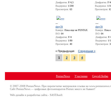
Диафрагма:
F/4,5
Диафрагма:
F/4
Выдержка:
1/200
Выдержка:
1/1
Просмотров:
63
Просмотров:
6
---
----
sboy78
sboy78
Камера:
Пока еще не PENTAX
Камера:
Пока 
ISO:
64
ISO:
64
Диафрагма:
F/4
Диафрагма:
F/
Выдержка:
1/80
Выдержка:
1/1
Просмотров:
40
Просмотров:
3
« Предыдущая
Следующая »
1
2
3
4
PentaxNews
Участники
Сергей Бойко
© 2007-2008 PentaxNews. При перепечатке материалов ссылка на www.pentaxnews.r
Сайт PentaxNews — цифровых фотоаппаратов Pentax много не бывает!
Web-дизайн и разработка сайта - SASTAsoft