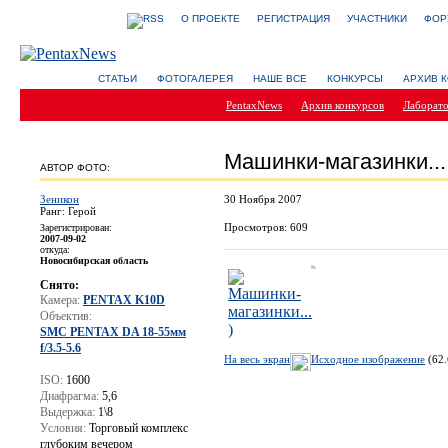
О ПРОЕКТЕ
РЕГИСТРАЦИЯ
УЧАСТНИКИ
ФОР
СТАТЬИ
ФОТОГАЛЕРЕЯ
НАШЕ ВСЕ
КОНКУРСЫ
АРХИВ 
PentaxNews
Архив конкурсов
Лаборато
Машинки-магазинки...
АВТОР ФОТО:
Зеникон
30 Ноября 2007
Ранг: Герой
Просмотров: 609
Зарегистрирован:
2007-09-02
откуда:
Новосибирская область
Снято:
Камера:
PENTAX K10D
Объектив:
SMC PENTAX DA 18-55мм
f/3.5-5.6
На весь экран
Исходное изображение
(62.
ISO:
1600
Диафрагма:
5,6
Выдержка:
1\8
Условия:
Торговый комплекс
глубоким вечером