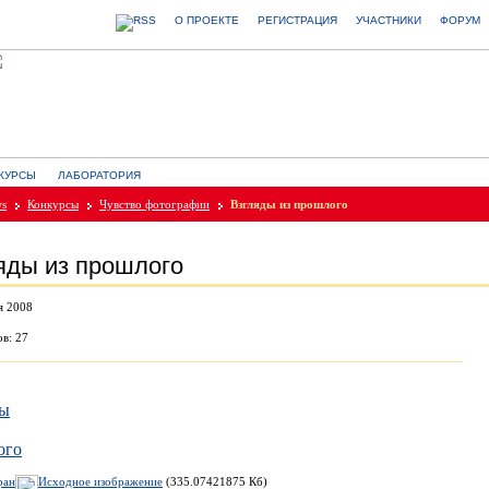
О ПРОЕКТЕ
РЕГИСТРАЦИЯ
УЧАСТНИКИ
ФОРУМ
КУРСЫ
ЛАБОРАТОРИЯ
ws
Конкурсы
Чувство фотографии
Взгляды из прошлого
яды из прошлого
я 2008
в: 27
ран
Исходное изображение
(335.07421875 Кб)