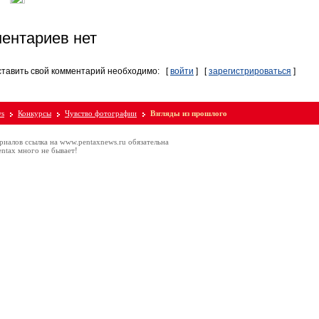
ентариев нет
ставить свой комментарий необходимо:
[
войти
]
[
зарегистрироваться
]
ws
Конкурсы
Чувство фотографии
Взгляды из прошлого
риалов ссылка на www.pentaxnews.ru обязательна
ntax много не бывает!