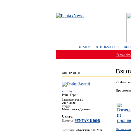
СТАТЬИ
ФОТОГАЛЕРЕЯ
КОН
PentaxNe
Взгл
АВТОР ФОТО:
29 Феврал
Просмотро
vtrubin
Ранг: Герой
Зарегистрирован:
2007-08-20
откуда:
Малаховка - Дедовск
Снято:
Камера:
PENTAX K100D
На весь эк
Условия:
объектив SIGMA