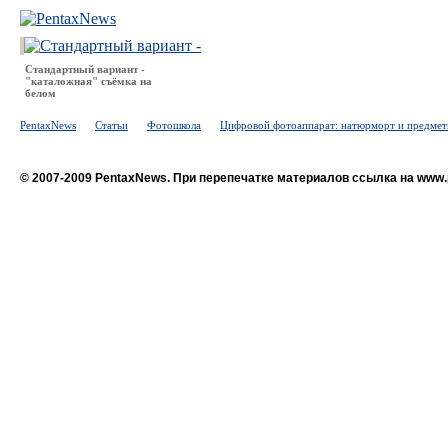
Стандартный вариант -
"каталожная" съёмка на
белом
PentaxNews
Статьи
Фотошкола
Цифровой фотоаппарат: натюрморт и предмет
© 2007-2009 PentaxNews. При перепечатке материалов ссылка на www.